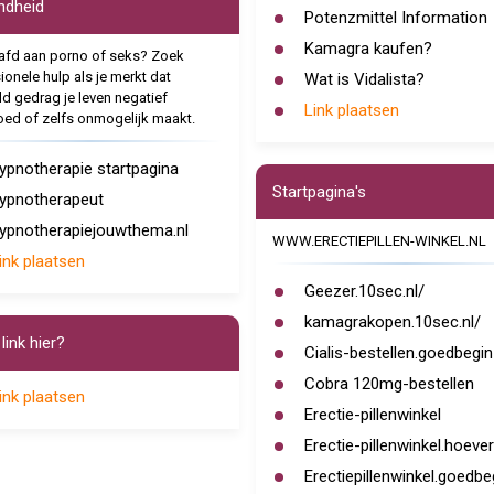
ndheid
Potenzmittel Information
Kamagra kaufen?
afd aan porno of seks? Zoek
ionele hulp als je merkt dat
Wat is Vidalista?
d gedrag je leven negatief
Link plaatsen
oed of zelfs onmogelijk maakt.
ypnotherapie startpagina
Startpagina's
ypnotherapeut
ypnotherapiejouwthema.nl
WWW.ERECTIEPILLEN-WINKEL.NL
ink plaatsen
Geezer.10sec.nl/
kamagrakopen.10sec.nl/
link hier?
Cialis-bestellen.goedbegin
Cobra 120mg-bestellen
ink plaatsen
Erectie-pillenwinkel
Erectie-pillenwinkel.hoeve
Erectiepillenwinkel.goedbe