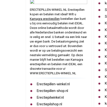
k
S
ERECTIEPILLEN-WINKEL.NL Erectiepillen
kopen en betalen met ideal! Wilt u
S
Kamagra erectiepillen
bestellen dan kunt
K
u bij ons eenvoudig betalen met iDEAL.
Deze online betaalmethode wordt door
K
alle Nederlandse banken ondersteund en
K
is veilig en snel. U betaalt via een link naar
uw eigen bank. De betaalomgeving ziet
K
er dus voor u vertrouwd uit. Bovendien
K
wordt er op uw betalingsoverzicht een
neutrale vermelding gemaakt. Op deze
K
manier blijft het bestellen van Kamagra
K
erectiepillen en betalen met iDEAL een
discrete transactie voor u!
S
WWW.ERECTIEPILLEN-WINKEL.NL
K
K
Erectiepillen-winkel.nl
K
Erectiepillen-shop.nl
K
Erectiepilwinkel.nl
k
Erectiepilshop.nl