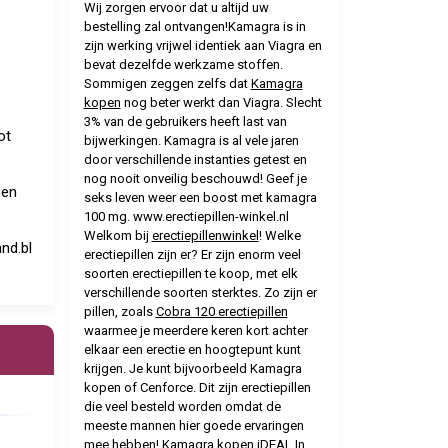
Wij zorgen ervoor dat u altijd uw
bestelling zal ontvangen!Kamagra is in
zijn werking vrijwel identiek aan Viagra en
bevat dezelfde werkzame stoffen.
Sommigen zeggen zelfs dat
Kamagra
kopen
nog beter werkt dan Viagra. Slecht
3% van de gebruikers heeft last van
ot
bijwerkingen. Kamagra is al vele jaren
door verschillende instanties getest en
nog nooit onveilig beschouwd! Geef je
pen
seks leven weer een boost met kamagra
100 mg. www.erectiepillen-winkel.nl
Welkom bij
erectiepillenwinkel
! Welke
nd.bl
erectiepillen zijn er? Er zijn enorm veel
soorten erectiepillen te koop, met elk
verschillende soorten sterktes. Zo zijn er
pillen, zoals
Cobra 120 erectiepillen
waarmee je meerdere keren kort achter
elkaar een erectie en hoogtepunt kunt
krijgen. Je kunt bijvoorbeeld Kamagra
kopen of Cenforce. Dit zijn erectiepillen
die veel besteld worden omdat de
meeste mannen hier goede ervaringen
mee hebben!
Kamagra kopen iDEAL
In