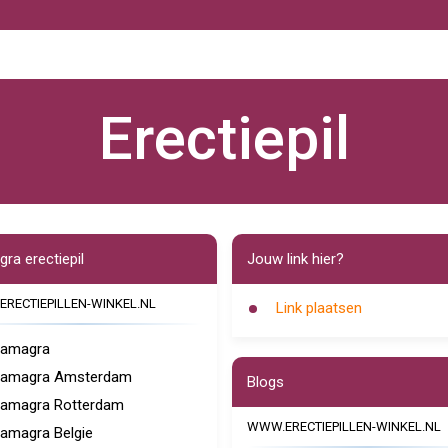
Erectiepil
ra erectiepil
Jouw link hier?
RECTIEPILLEN-WINKEL.NL
Link plaatsen
amagra
amagra Amsterdam
Blogs
amagra Rotterdam
WWW.ERECTIEPILLEN-WINKEL.NL
amagra Belgie