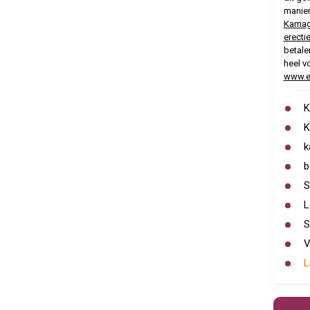
manie
Kamagr
erectie
betale
heel v
www.er
K
K
k
b
S
L
S
V
L