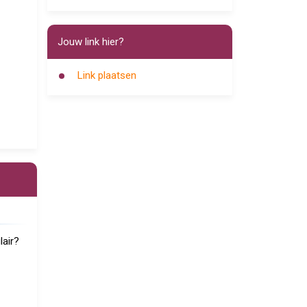
Jouw link hier?
Link plaatsen
air?