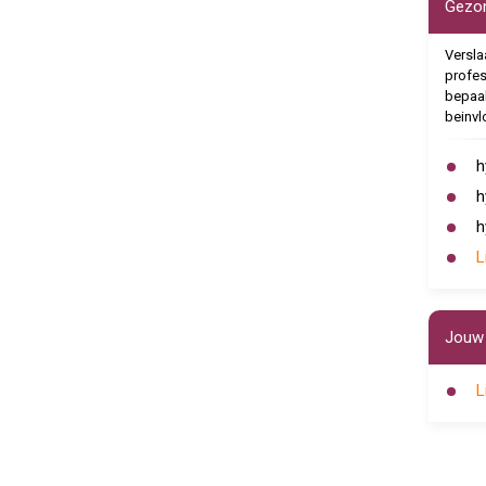
Gezo
Versla
profes
bepaal
beinvl
h
h
h
L
Jouw 
L