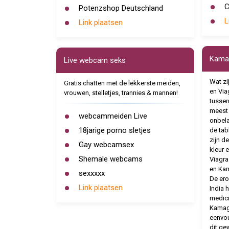
C
Potenzshop Deutschland
L
Link plaatsen
Kamag
Live webcam seks
Wat zi
Gratis chatten met de lekkerste meiden,
en Viag
vrouwen, stelletjes, trannies & mannen!
tussen
meest 
webcammeiden Live
onbela
18jarige porno sletjes
de tab
zijn d
Gay webcamsex
kleur 
Shemale webcams
Viagra
en Kam
sexxxxx
De ero
Link plaatsen
India 
medici
Kamag
eenvou
dit ge