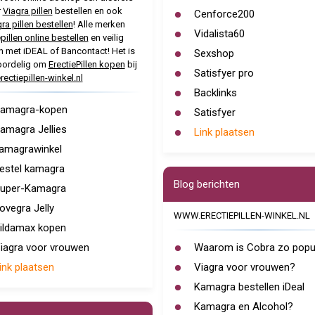
r
Viagra pillen
bestellen en ook
Cenforce200
a pillen bestellen
! Alle merken
Vidalista60
pillen online bestellen
en veilig
n met iDEAL of Bancontact! Het is
Sexshop
oordelig om
ErectiePillen kopen
bij
Satisfyer pro
ectiepillen-winkel.nl
Backlinks
amagra-kopen
Satisfyer
amagra Jellies
Link plaatsen
amagrawinkel
estel kamagra
Blog berichten
uper-Kamagra
ovegra Jelly
WWW.ERECTIEPILLEN-WINKEL.NL
ildamax kopen
iagra voor vrouwen
Waarom is Cobra zo popul
ink plaatsen
Viagra voor vrouwen?
Kamagra bestellen iDeal
Kamagra en Alcohol?