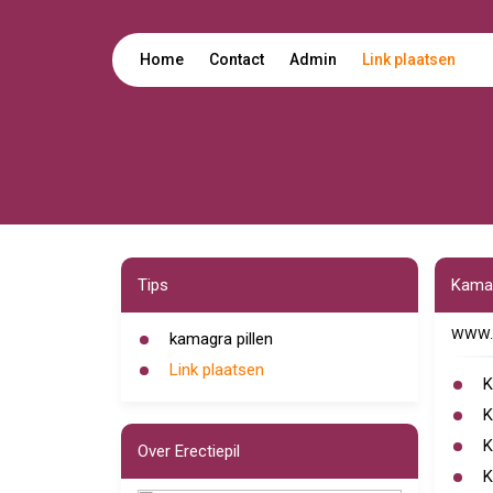
Home
Contact
Admin
Link plaatsen
Tips
Kamag
WWW.E
kamagra pillen
Link plaatsen
K
K
K
Over Erectiepil
K