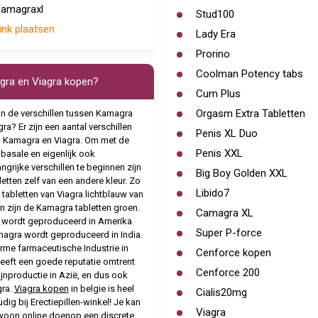
amagraxl
Stud100
ink plaatsen
Lady Era
Prorino
Coolman Potency tabs
ra en Viagra kopen?
Cum Plus
Orgasm Extra Tabletten
jn de verschillen tussen Kamagra
ra? Er zijn een aantal verschillen
Penis XL Duo
 Kamagra en Viagra. Om met de
Penis XXL
basale en eigenlijk ook
ngrijke verschillen te beginnen zijn
Big Boy Golden XXL
letten zelf van een andere kleur. Zo
Libido7
e tabletten van Viagra lichtblauw van
en zijn de Kamagra tabletten groen.
Camagra XL
 wordt geproduceerd in Amerika
Super P-force
agra wordt geproduceerd in India.
rme farmaceutische Industrie in
Cenforce kopen
heeft een goede reputatie omtrent
Cenforce 200
jnproductie in Azië, en dus ook
ra.
Viagra kopen
in belgie is heel
Cialis20mg
dig bij Erectiepillen-winkel! Je kan
Viagra
woon online doenop een discrete