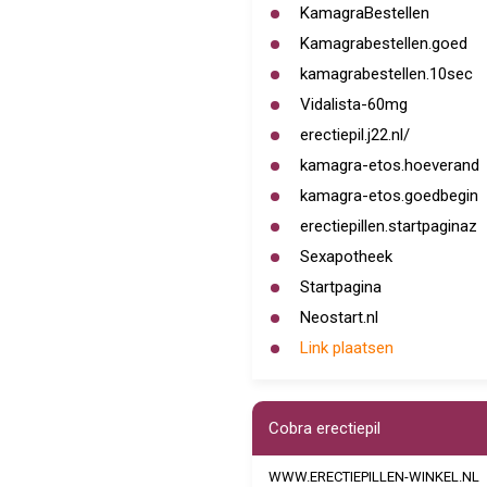
KamagraBestellen
Kamagrabestellen.goed
kamagrabestellen.10sec
Vidalista-60mg
erectiepil.j22.nl/
kamagra-etos.hoeverand
kamagra-etos.goedbegin
erectiepillen.startpaginaz
Sexapotheek
Startpagina
Neostart.nl
Link plaatsen
Cobra erectiepil
WWW.ERECTIEPILLEN-WINKEL.NL