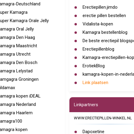
amagra-Deutschland
Erectiepillen.jimdo
uper Kamagra
erectie pillen bestellen
uper Kamagra Orale Jelly
Vidalista-kopen
amagra Oral Jelly
Kamagra bestellenblog
amagra Den Haag
De beste erectiepil blogsp
amagra Maastricht
Erectiepillenblog
amagra Utrecht
Kamagra-erectiepillen-ko
amagra Den Bosch
ErotiekBlog
amagra Lelystad
kamagra-kopen-in-nederla
amgagra Groningen
Link plaatsen
ildamax
amagra kopen iDEAL
amagra Nederland
Linkpartners
amagra Haarlem
WWW.ERECTIEPILLEN-WINKEL.NL
amagra100
amagra kopen
Dapoxetine